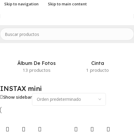
Skip to navigation
Skip to main content
Inicio
/
INSTAX
/
Accesorios INSTAX
/
INSTAX mini
Álbum De Fotos
Cinta
13 productos
1 producto
INSTAX mini
Show sidebar