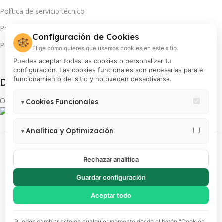
Política de servicio técnico
Política de promociones
Configuración de Cookies
🍪
Política de cookies
Elige cómo quieres que usemos cookies en este sitio.
Puedes aceptar todas las cookies o personalizar tu
configuración. Las cookies funcionales son necesarias para el
funcionamiento del sitio y no pueden desactivarse.
Descarga App(s):
Obtén más de tu INSTAX
Cookies Funcionales
▼
Necesarias para el correcto funcionamiento del sitio (carrito,
sesión, preferencias de usuario). Estas cookies no pueden
Analítica y Optimización
▼
desactivarse.
PROCOLOR S.A | RUC 20100018200 | Todos los derechos reservados
Permiten medir visitas, analizar el comportamiento de usuarios y
mejorar la experiencia. Incluye Google Analytics 4, Google Tag
Rechazar analítica
Manager y Meta Pixel.
Guardar configuración
Filtros
Aceptar todo
Comparar
Lista de deseos
Puedes cambiar esto en cualquier momento desde el botón "Cookies".