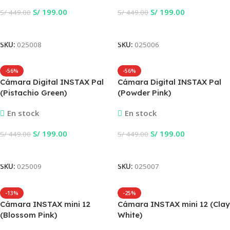
S/
199.00
S/
199.00
S/
449.00
S/
449.00
Añadir Al Carrito
Añadir Al Carrito
SKU:
025008
SKU:
025006
-56%
-56%
Cámara Digital INSTAX Pal
Cámara Digital INSTAX Pal
(Pistachio Green)
(Powder Pink)
En stock
En stock
S/
199.00
S/
199.00
S/
449.00
S/
449.00
Añadir Al Carrito
Añadir Al Carrito
SKU:
025009
SKU:
025007
-13%
-25%
Cámara INSTAX mini 12
Cámara INSTAX mini 12 (Clay
(Blossom Pink)
White)