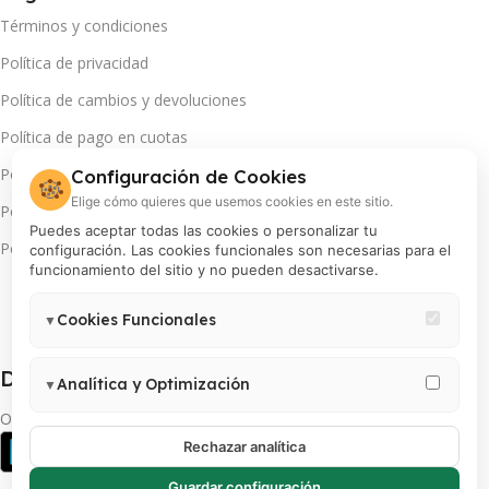
Términos y condiciones
Política de privacidad
Política de cambios y devoluciones
Política de pago en cuotas
Política de servicio técnico
Configuración de Cookies
🍪
Elige cómo quieres que usemos cookies en este sitio.
Política de promociones
Puedes aceptar todas las cookies o personalizar tu
Política de cookies
configuración. Las cookies funcionales son necesarias para el
funcionamiento del sitio y no pueden desactivarse.
Cookies Funcionales
▼
Necesarias para el correcto funcionamiento del sitio (carrito,
Descarga App(s):
sesión, preferencias de usuario). Estas cookies no pueden
Analítica y Optimización
▼
desactivarse.
Permiten medir visitas, analizar el comportamiento de usuarios y
Obtén más de tu INSTAX
mejorar la experiencia. Incluye Google Analytics 4, Google Tag
Rechazar analítica
Manager y Meta Pixel.
Guardar configuración