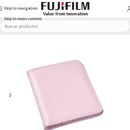
Skip to navigation
Skip to main content
Inicio
/
INSTAX
/
Accesorios INSTAX
/
INSTAX mini
/
Álbum de fotos