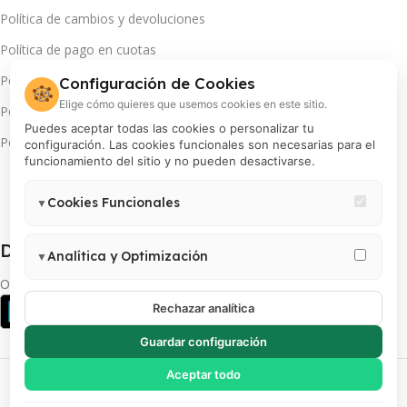
Política de cambios y devoluciones
Política de pago en cuotas
Política de servicio técnico
Configuración de Cookies
🍪
Elige cómo quieres que usemos cookies en este sitio.
Política de promociones
Puedes aceptar todas las cookies o personalizar tu
Política de cookies
configuración. Las cookies funcionales son necesarias para el
funcionamiento del sitio y no pueden desactivarse.
Cookies Funcionales
▼
Necesarias para el correcto funcionamiento del sitio (carrito,
Descarga App(s):
sesión, preferencias de usuario). Estas cookies no pueden
Analítica y Optimización
▼
desactivarse.
Permiten medir visitas, analizar el comportamiento de usuarios y
Obtén más de tu INSTAX
mejorar la experiencia. Incluye Google Analytics 4, Google Tag
Rechazar analítica
Manager y Meta Pixel.
Guardar configuración
PROCOLOR S.A | RUC 20100018200 | Todos los derechos reservados
Aceptar todo