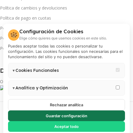
Política de cambios y devoluciones
Política de pago en cuotas
Política de servicio técnico
Configuración de Cookies
🍪
Política de promociones
Elige cómo quieres que usemos cookies en este sitio.
Puedes aceptar todas las cookies o personalizar tu
Política de cookies
configuración. Las cookies funcionales son necesarias para el
funcionamiento del sitio y no pueden desactivarse.
Descarga App(s):
Cookies Funcionales
▼
Necesarias para el correcto funcionamiento del sitio (carrito,
Obtén más de tu INSTAX
sesión, preferencias de usuario). Estas cookies no pueden
Analítica y Optimización
▼
desactivarse.
Permiten medir visitas, analizar el comportamiento de usuarios y
mejorar la experiencia. Incluye Google Analytics 4, Google Tag
Rechazar analítica
PROCOLOR S.A | RUC 20100018200 | Todos los derechos reservados
Manager y Meta Pixel.
Guardar configuración
Aceptar todo
Comparar