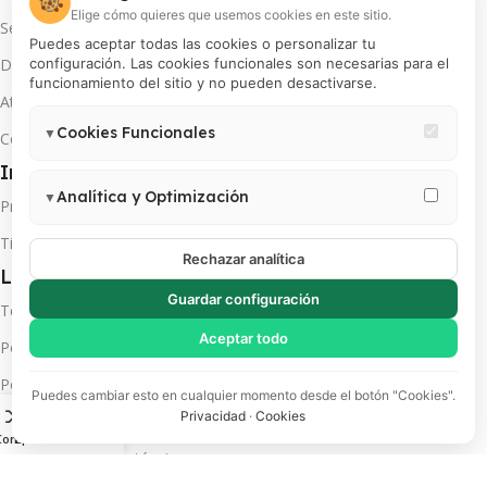
🍪
Elige cómo quieres que usemos cookies en este sitio.
Seguimiento de envío
Puedes aceptar todas las cookies o personalizar tu
Documentos electrónicos
configuración. Las cookies funcionales son necesarias para el
funcionamiento del sitio y no pueden desactivarse.
Atención por WhatsApp
Cookies Funcionales
▼
Contáctanos
Necesarias para el correcto funcionamiento del sitio (carrito,
Información útil
sesión, preferencias de usuario). Estas cookies no pueden
Analítica y Optimización
▼
Preguntas frecuentes
desactivarse.
Permiten medir visitas, analizar el comportamiento de usuarios y
Tiempo y cobertura de envíos
mejorar la experiencia. Incluye Google Analytics 4, Google Tag
Rechazar analítica
Legales
Manager y Meta Pixel.
Guardar configuración
Términos y condiciones
Aceptar todo
Política de privacidad
Política de cambios y devoluciones
Puedes cambiar esto en cualquier momento desde el botón "Cookies".
Privacidad
·
Cookies
Política de pago en cuotas
Comparar
Lista de deseos
Carrito
Política de servicio técnico