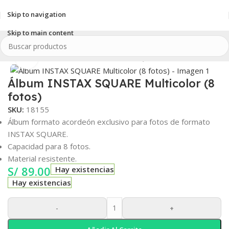
Skip to navigation
Skip to main content
io
/
INSTAX
/
Accesorios INSTAX
/
INSTAX SQUARE
/
Álbum de fotos
Clic para ampliar
Álbum INSTAX SQUARE Multicolor (8
fotos)
SKU:
18155
Álbum formato acordeón exclusivo para fotos de formato
INSTAX SQUARE.
Capacidad para 8 fotos.
Material resistente.
S/
89.00
Hay existencias
Hay existencias
-
+