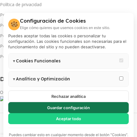
Política de privacidad
Política de cambios y devoluciones
Configuración de Cookies
🍪
Política de pago en cuotas
Elige cómo quieres que usemos cookies en este sitio.
Política de servicio técnico
Puedes aceptar todas las cookies o personalizar tu
configuración. Las cookies funcionales son necesarias para el
Política de promociones
funcionamiento del sitio y no pueden desactivarse.
Política de cookies
Cookies Funcionales
▼
Necesarias para el correcto funcionamiento del sitio (carrito,
sesión, preferencias de usuario). Estas cookies no pueden
Descarga App(s):
Analítica y Optimización
▼
desactivarse.
Permiten medir visitas, analizar el comportamiento de usuarios y
Obtén más de tu INSTAX
mejorar la experiencia. Incluye Google Analytics 4, Google Tag
Rechazar analítica
Manager y Meta Pixel.
Guardar configuración
PROCOLOR S.A | RUC 20100018200 | Todos los derechos reservados
Aceptar todo
Puedes cambiar esto en cualquier momento desde el botón "Cookies".