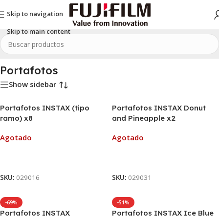
Skip to navigation
Skip to main content
Inicio
/
INSTAX
/
Accesorios INSTAX
/
INSTAX mini
/
Portafotos
Portafotos
Show sidebar
Portafotos INSTAX (tipo
Portafotos INSTAX Donut
ramo) x8
and Pineapple x2
Agotado
Agotado
Leer Más
Leer Más
SKU:
029016
SKU:
029031
-69%
-51%
Portafotos INSTAX
Portafotos INSTAX Ice Blue