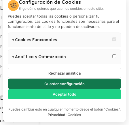
Configuración de Cookies
🍪
Legales
Elige cómo quieres que usemos cookies en este sitio.
Puedes aceptar todas las cookies o personalizar tu
Términos y condiciones
configuración. Las cookies funcionales son necesarias para el
Política de privacidad
funcionamiento del sitio y no pueden desactivarse.
Política de cambios y devoluciones
Cookies Funcionales
▼
Política de pago en cuotas
Necesarias para el correcto funcionamiento del sitio (carrito,
sesión, preferencias de usuario). Estas cookies no pueden
Política de servicio técnico
Analítica y Optimización
▼
desactivarse.
Permiten medir visitas, analizar el comportamiento de usuarios y
Política de promociones
mejorar la experiencia. Incluye Google Analytics 4, Google Tag
Rechazar analítica
Política de cookies
Manager y Meta Pixel.
Guardar configuración
Aceptar todo
Descarga App(s):
Obtén más de tu INSTAX
Puedes cambiar esto en cualquier momento desde el botón "Cookies".
Privacidad
·
Cookies
Filtros
Comparar
Lista de deseos
Carrito