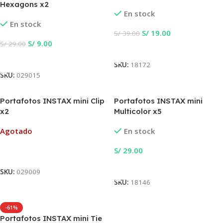
Hexagons x2
En stock
En stock
S/
19.00
S/
39.00
S/
9.00
S/
29.00
Añadir Al Carrito
Añadir Al Carrito
SKU:
18172
SKU:
029015
Portafotos INSTAX mini Clip
Portafotos INSTAX mini
x2
Multicolor x5
Agotado
En stock
S/
29.00
Leer Más
Añadir Al Carrito
SKU:
029009
SKU:
18146
-61%
Portafotos INSTAX mini Tie