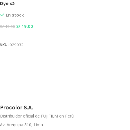
Dye x3
En stock
S/
19.00
S/
49.00
Añadir Al Carrito
SKU:
029032
Procolor S.A.
Distribuidor oficial de FUJIFILM en Perú
Av. Arequipa 810, Lima