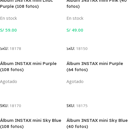
Álbum INSTAX mini Lilac
Álbum INSTAX mini Pink (40
Purple (108 fotos)
fotos)
En stock
En stock
S/
59.00
S/
49.00
Añadir Al Carrito
Añadir Al Carrito
SKU:
18178
SKU:
18150
Álbum INSTAX mini Purple
Álbum INSTAX mini Purple
(108 fotos)
(64 fotos)
Agotado
Agotado
Leer Más
Leer Más
SKU:
18170
SKU:
18175
Álbum INSTAX mini Sky Blue
Álbum INSTAX mini Sky Blue
(108 fotos)
(40 fotos)