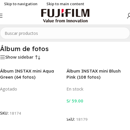
Skip to navigation
Skip to main content
Inicio
/
INSTAX
/
Accesorios INSTAX
/
INSTAX mini
/
Álbum de fotos
Álbum de fotos
Show sidebar
Álbum INSTAX mini Aqua
Álbum INSTAX mini Blush
Green (64 fotos)
Pink (108 fotos)
Agotado
En stock
S/
59.00
Leer Más
Añadir Al Carrito
SKU:
18174
SKU:
18179