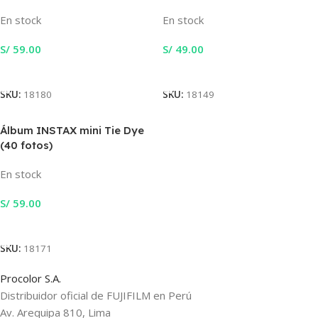
En stock
En stock
S/
59.00
S/
49.00
Añadir Al Carrito
Añadir Al Carrito
SKU:
18180
SKU:
18149
Álbum INSTAX mini Tie Dye
(40 fotos)
En stock
S/
59.00
Añadir Al Carrito
SKU:
18171
Procolor S.A.
Distribuidor oficial de FUJIFILM en Perú
Av. Arequipa 810, Lima