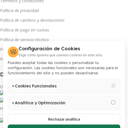
Términos y condiciones
Política de privacidad
Política de cambios y devoluciones
Política de pago en cuotas
Política de servicio técnico
Configuración de Cookies
Política de promociones
🍪
Elige cómo quieres que usemos cookies en este sitio.
Política de cookies
Puedes aceptar todas las cookies o personalizar tu
configuración. Las cookies funcionales son necesarias para el
funcionamiento del sitio y no pueden desactivarse.
Descarga App(s):
Cookies Funcionales
▼
Obtén más de tu INSTAX
Necesarias para el correcto funcionamiento del sitio (carrito,
sesión, preferencias de usuario). Estas cookies no pueden
Analítica y Optimización
▼
desactivarse.
PROCOLOR S.A | RUC 20100018200 | Todos los derechos reservados
Permiten medir visitas, analizar el comportamiento de usuarios y
mejorar la experiencia. Incluye Google Analytics 4, Google Tag
Rechazar analítica
Manager y Meta Pixel.