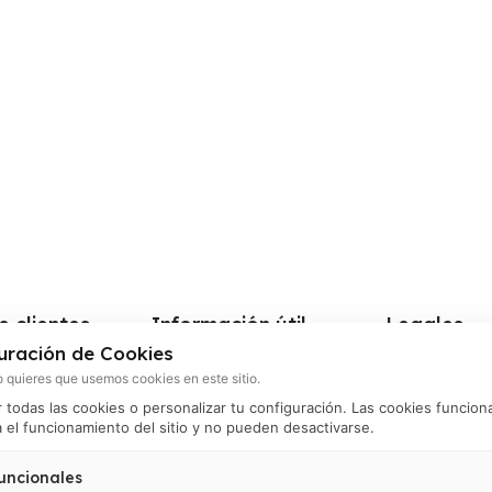
e clientes
Información útil
Legales
uración de Cookies
a
Preguntas frecuentes
Términos y co
 quieres que usemos cookies en este sitio.
nto de envío
Tiempo y cobertura de envíos
Política de pri
todas las cookies o personalizar tu configuración. Las cookies funcion
 el funcionamiento del sitio y no pueden desactivarse.
os electrónicos
Política de ca
devoluciones
 por WhatsApp
uncionales
Política de pa