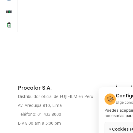
Procolor S.A.
Área d
Config
Distribuidor oficial de FUJIFILM en Perú
Mi cuent
🍪
Elige cómo
Av. Arequipa 810, Lima
Seguimie
Puedes aceptar 
Teléfono: 01 433 8000
necesarias para
Document
L-V 8:00 am a 5:00 pm
Atención
Cookies F
▼