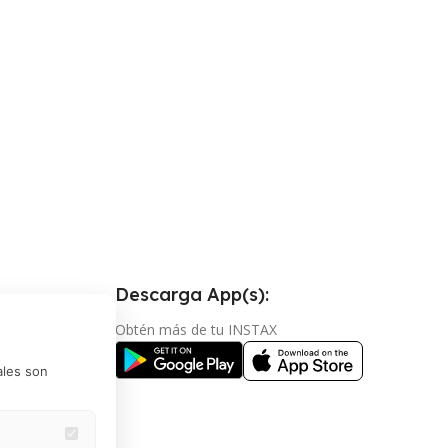
Descarga App(s):
ndiciones
Obtén más de tu INSTAX
vacidad
ales son
mbios y
go en cuotas