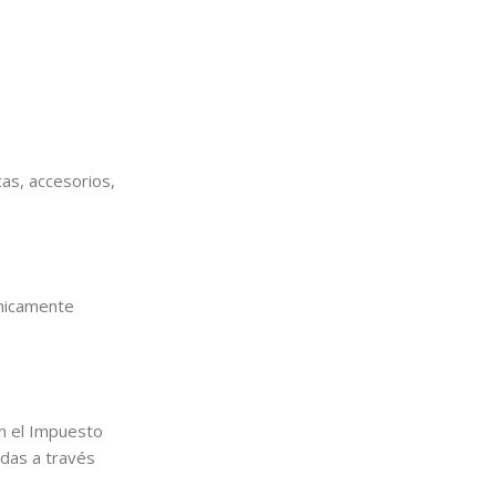
cas, accesorios,
únicamente
en el Impuesto
adas a través