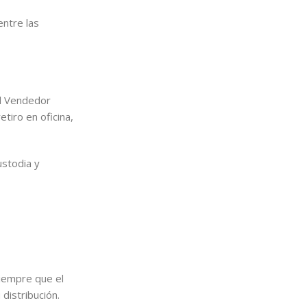
entre las
el Vendedor
tiro en oficina,
ustodia y
siempre que el
distribución.