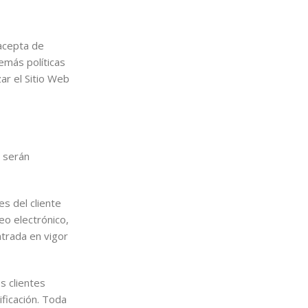
 acepta de
demás políticas
ar el Sitio Web
 serán
s del cliente
eo electrónico,
ntrada en vigor
s clientes
ficación. Toda