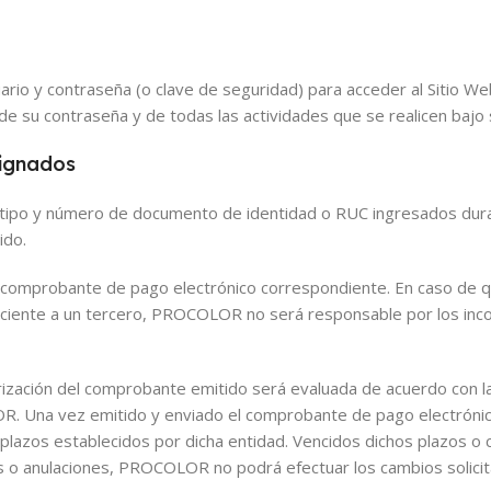
rio y contraseña (o clave de seguridad) para acceder al Sitio Web
de su contraseña y de todas las actividades que se realicen bajo 
signados
el tipo y número de documento de identidad o RUC ingresados dur
ido.
 comprobante de pago electrónico correspondiente. En caso de q
neciente a un tercero, PROCOLOR no será responsable por los inc
larización del comprobante emitido será evaluada de acuerdo con l
OLOR. Una vez emitido y enviado el comprobante de pago electróni
 plazos establecidos por dicha entidad. Vencidos dichos plazos o 
es o anulaciones, PROCOLOR no podrá efectuar los cambios solici