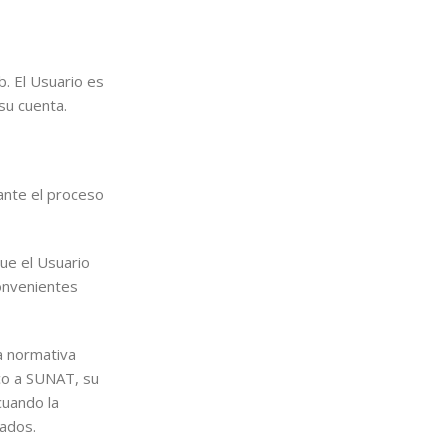
. El Usuario es
su cuenta.
ante el proceso
ue el Usuario
onvenientes
a normativa
co a SUNAT, su
cuando la
tados.