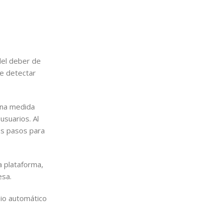
del deber de
e detectar
una medida
usuarios. Al
os pasos para
a plataforma,
esa.
bio automático