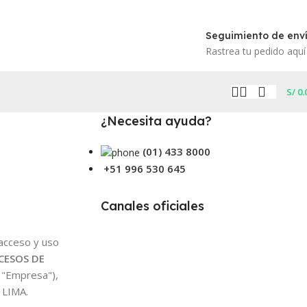
Seguimiento de env
Rastrea tu pedido aquí
S/
0.
¿Necesita ayuda?
(01) 433 8000
+51 996 530 645
Canales oficiales
 acceso y uso
CESOS DE
 "Empresa"),
 LIMA.