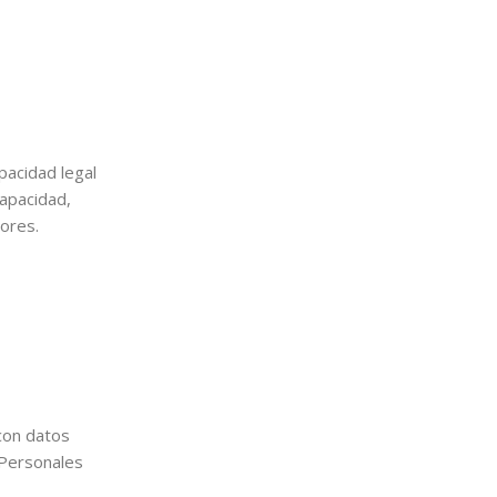
pacidad legal
capacidad,
tores.
 con datos
 Personales