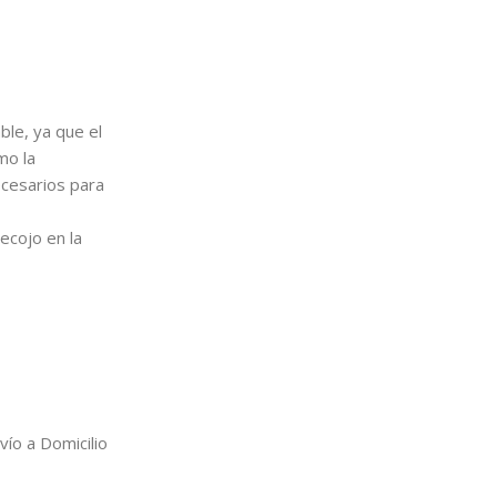
ble, ya que el
mo la
ecesarios para
ecojo en la
ío a Domicilio