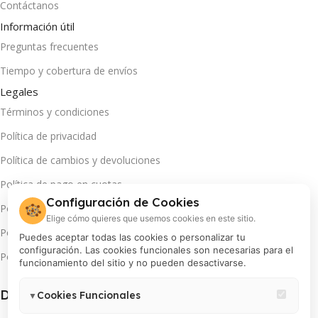
Contáctanos
Información útil
Preguntas frecuentes
Tiempo y cobertura de envíos
Legales
Términos y condiciones
Política de privacidad
Política de cambios y devoluciones
Política de pago en cuotas
Configuración de Cookies
🍪
Política de servicio técnico
Elige cómo quieres que usemos cookies en este sitio.
Política de promociones
Puedes aceptar todas las cookies o personalizar tu
configuración. Las cookies funcionales son necesarias para el
Política de cookies
funcionamiento del sitio y no pueden desactivarse.
Descarga App(s):
Cookies Funcionales
▼
Necesarias para el correcto funcionamiento del sitio (carrito,