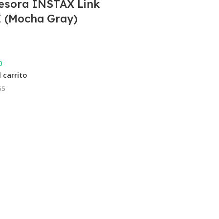
esora INSTAX Link
 (Mocha Gray)
0
l carrito
55