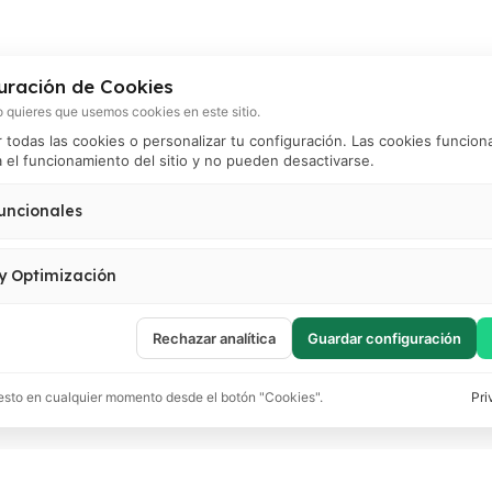
uración de Cookies
 quieres que usemos cookies en este sitio.
todas las cookies o personalizar tu configuración. Las cookies funcion
 el funcionamiento del sitio y no pueden desactivarse.
uncionales
 el correcto funcionamiento del sitio (carrito, sesión, preferencias de usuario). 
activarse.
 y Optimización
 visitas, analizar el comportamiento de usuarios y mejorar la experiencia. Incluy
oogle Tag Manager y Meta Pixel.
Rechazar analítica
Guardar configuración
sto en cualquier momento desde el botón "Cookies".
Pri
os
Filtros