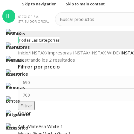
Skip to navigation
Skip to main content
PROCOLOR S.A.
DISTRIBUIDOR OFICIAL
Todas Las Categorías
Inicio
/
INSTAX
/
Impresoras INSTAX
/
INSTAX WIDE
/
INSTA
Mostrando los 2 resultados
Filtrar por precio
Filtrar
Color
Ash White
Ash White
1
Mocha Gray
Mocha Gray
1