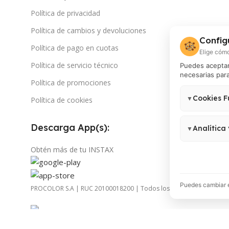
Política de privacidad
Política de cambios y devoluciones
Config
🍪
Política de pago en cuotas
Elige cómo
Política de servicio técnico
Puedes aceptar 
necesarias para
Política de promociones
Cookies F
▼
Política de cookies
Necesarias para
no pueden des
Descarga App(s):
Analítica
▼
Permiten medir
Obtén más de tu INSTAX
Analytics 4, G
Puedes cambiar e
PROCOLOR S.A | RUC 20100018200 | Todos los derechos reservad