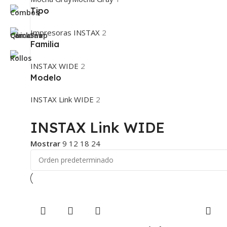
Tipo
Impresoras INSTAX
2
Familia
INSTAX WIDE
2
Modelo
INSTAX Link WIDE
2
Personaliza con estilo
INSTAX Link WIDE
Accesorios instax
Mostrar
9
12
18
24