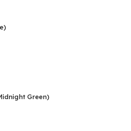
e)
idnight Green)