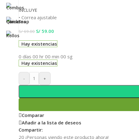
INCLUYE
• Correa ajustable
S/
59.00
S/
69.00
Hay existencias
0
días
00
hr
00
min
00
sg
Hay existencias
-
+
Comparar
Añadir a la lista de deseos
Compartir:
20
¡Personas viendo este producto ahora!