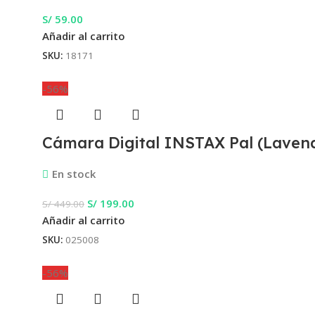
S/
59.00
Añadir al carrito
SKU:
18171
-56%
Cámara Digital INSTAX Pal (Lavend
En stock
S/
199.00
S/
449.00
Añadir al carrito
SKU:
025008
-56%