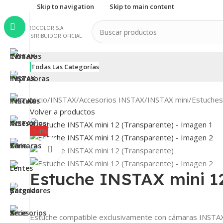
Skip to navigation
Skip to main content
PROCOLOR S.A.
DISTRIBUIDOR OFICIAL
Todas Las Categorías
Inicio
/
INSTAX
/
Accesorios INSTAX
/
INSTAX mini
/
Estuches
Volver a productos
-14%
Clic para ampliar
Estuche INSTAX mini 12
Estuche compatible exclusivamente con cámaras INSTAX