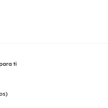
ara ti
os)