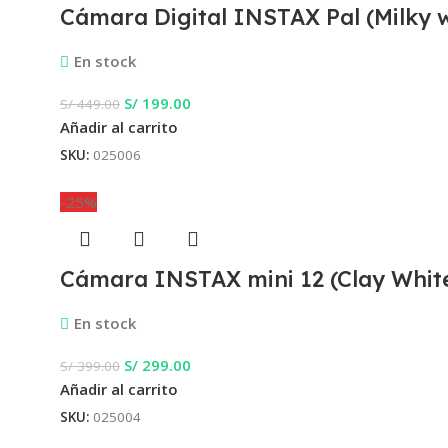
Cámara Digital INSTAX Pal (Milky 
En stock
S/
199.00
S/
449.00
Añadir al carrito
SKU:
025006
-25%
Cámara INSTAX mini 12 (Clay Whit
En stock
S/
299.00
S/
399.00
Añadir al carrito
SKU:
025004