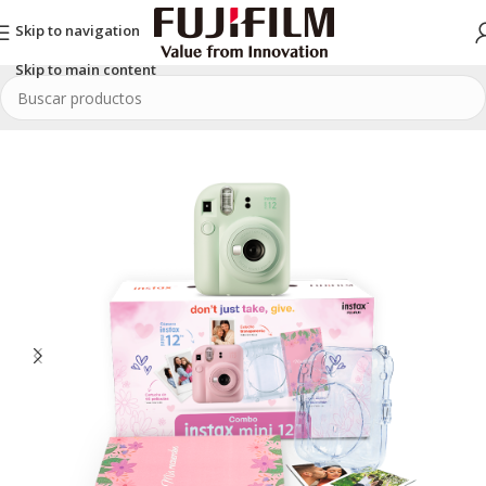
Skip to navigation
Skip to main content
Inicio
/
Combos
/
Cámaras INSTAX
/
INSTAX mini