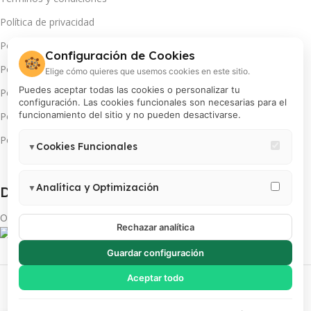
Política de privacidad
Política de cambios y devoluciones
Configuración de Cookies
🍪
Política de pago en cuotas
Elige cómo quieres que usemos cookies en este sitio.
Puedes aceptar todas las cookies o personalizar tu
Política de servicio técnico
configuración. Las cookies funcionales son necesarias para el
funcionamiento del sitio y no pueden desactivarse.
Política de promociones
Política de cookies
Cookies Funcionales
▼
Necesarias para el correcto funcionamiento del sitio (carrito,
sesión, preferencias de usuario). Estas cookies no pueden
Analítica y Optimización
▼
Descarga App(s):
desactivarse.
Permiten medir visitas, analizar el comportamiento de usuarios y
Obtén más de tu INSTAX
mejorar la experiencia. Incluye Google Analytics 4, Google Tag
Rechazar analítica
Manager y Meta Pixel.
Guardar configuración
PROCOLOR S.A | RUC 20100018200 | Todos los derechos reservados
Aceptar todo