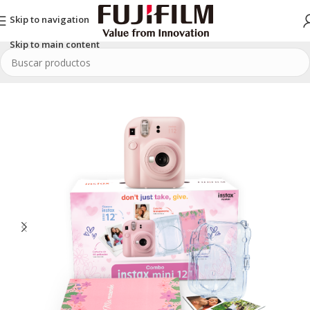
Skip to navigation
Skip to main content
Inicio
/
Combos
/
Cámaras INSTAX
/
INSTAX mini