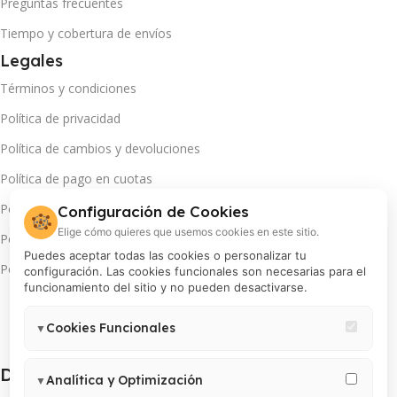
Preguntas frecuentes
Tiempo y cobertura de envíos
Legales
Términos y condiciones
Política de privacidad
Política de cambios y devoluciones
Política de pago en cuotas
Política de servicio técnico
Configuración de Cookies
🍪
Elige cómo quieres que usemos cookies en este sitio.
Política de promociones
Puedes aceptar todas las cookies o personalizar tu
Política de cookies
configuración. Las cookies funcionales son necesarias para el
funcionamiento del sitio y no pueden desactivarse.
Cookies Funcionales
▼
Necesarias para el correcto funcionamiento del sitio (carrito,
Descarga App(s):
sesión, preferencias de usuario). Estas cookies no pueden
Analítica y Optimización
▼
desactivarse.