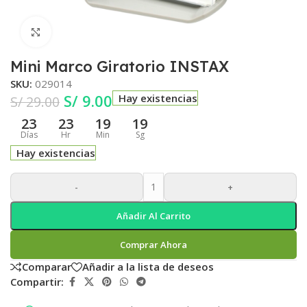
Clic para ampliar
Mini Marco Giratorio INSTAX
SKU:
029014
S/
9.00
Hay existencias
S/
29.00
23
23
19
18
Días
Hr
Min
Sg
Hay existencias
-
+
Añadir Al Carrito
Comprar Ahora
Comparar
Añadir a la lista de deseos
Compartir: