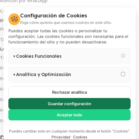
Atención por WhatsApp
Contáctanos
Configuración de Cookies
🍪
Información útil
Elige cómo quieres que usemos cookies en este sitio.
Preguntas frecuentes
Puedes aceptar todas las cookies o personalizar tu
configuración. Las cookies funcionales son necesarias para el
Tiempo y cobertura de envíos
funcionamiento del sitio y no pueden desactivarse.
Legales
Cookies Funcionales
▼
Términos y condiciones
Necesarias para el correcto funcionamiento del sitio (carrito,
Política de privacidad
sesión, preferencias de usuario). Estas cookies no pueden
Analítica y Optimización
▼
Política de cambios y devoluciones
desactivarse.
Permiten medir visitas, analizar el comportamiento de usuarios y
Política de pago en cuotas
mejorar la experiencia. Incluye Google Analytics 4, Google Tag
Rechazar analítica
Manager y Meta Pixel.
Política de servicio técnico
Guardar configuración
Política de promociones
Aceptar todo
Política de cookies
Puedes cambiar esto en cualquier momento desde el botón "Cookies".
Descarga App(s):
Privacidad
·
Cookies