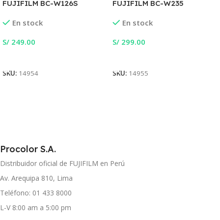
FUJIFILM BC-W126S
FUJIFILM BC-W235
En stock
En stock
S/
249.00
S/
299.00
Añadir Al Carrito
Añadir Al Carrito
SKU:
14954
SKU:
14955
Procolor S.A.
Distribuidor oficial de FUJIFILM en Perú
Av. Arequipa 810, Lima
Teléfono: 01 433 8000
L-V 8:00 am a 5:00 pm