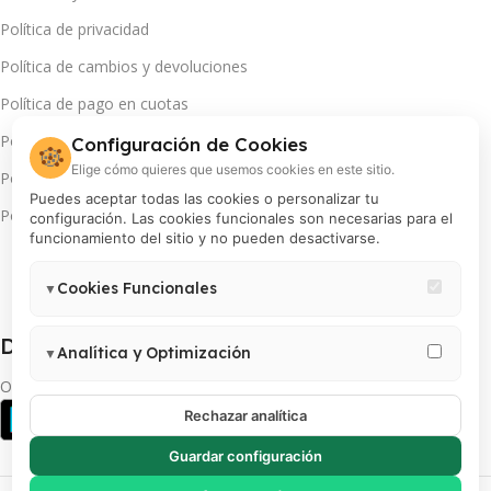
Política de privacidad
Política de cambios y devoluciones
Política de pago en cuotas
Política de servicio técnico
Configuración de Cookies
🍪
Elige cómo quieres que usemos cookies en este sitio.
Política de promociones
Puedes aceptar todas las cookies o personalizar tu
Política de cookies
configuración. Las cookies funcionales son necesarias para el
funcionamiento del sitio y no pueden desactivarse.
Cookies Funcionales
▼
Necesarias para el correcto funcionamiento del sitio (carrito,
Descarga App(s):
sesión, preferencias de usuario). Estas cookies no pueden
Analítica y Optimización
▼
desactivarse.
Permiten medir visitas, analizar el comportamiento de usuarios y
Obtén más de tu INSTAX
mejorar la experiencia. Incluye Google Analytics 4, Google Tag
Rechazar analítica
Manager y Meta Pixel.
Guardar configuración