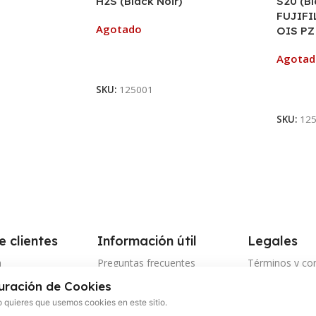
H2S (Black Noir)
S20 (Bl
FUJIFI
Agotado
OIS PZ
Agota
Leer Más
SKU:
125001
Leer M
SKU:
12
e clientes
Información útil
Legales
a
Preguntas frecuentes
Términos y co
uración de Cookies
nto de envío
Tiempo y cobertura de envíos
Política de pri
 quieres que usemos cookies en este sitio.
os electrónicos
Política de ca