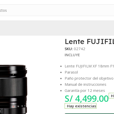
R LM WR
Lente FUJIF
SKU:
02742
INCLUYE
Lente FUJIFILM XF 18mm F
Parasol
Paño protector del objetivo
Manual de instrucciones
Garantía por 12 meses
S/
4,499.00
H
Hay existencias