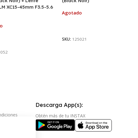
ack Noir) + Lente
(Black Noir)
LM XC15-45mm F3.5-5.6
Agotado
do
Leer Más
SKU:
125021
ás
5052
Descarga App(s):
ndiciones
Obtén más de tu INSTAX
vacidad
mbios y