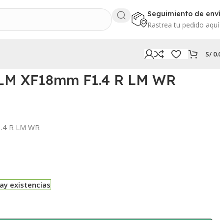
Seguimiento de env
Rastrea tu pedido aquí
S/
0.
ILM XF18mm F1.4 R LM WR
1.4 R LM WR
ay existencias