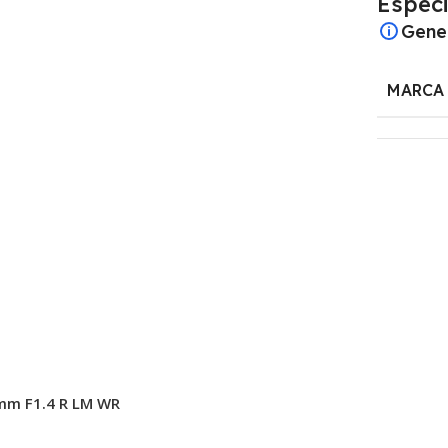
Especi
Gene
MARCA
mm F1.4 R LM WR