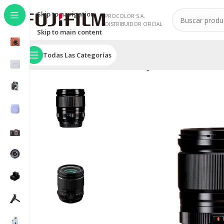
Skip to navigation
PROCOLOR S.A.
DISTRIBUIDOR OFICIAL
Skip to main content
Todas Las Categorías
Inicio
/
SERIE X
/
Lentes
/
Lente FUJIFILM XF18mm F1.4 