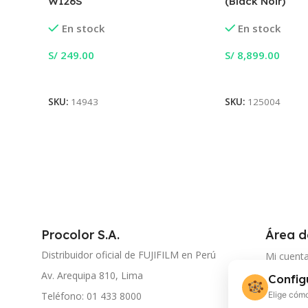
W126S
(Black Noir)
En stock
En stock
S/
249.00
S/
8,899.00
Añadir Al Carrito
Añadir Al Carrito
SKU:
14943
SKU:
125004
Procolor S.A.
Área d
Distribuidor oficial de FUJIFILM en Perú
Mi cuent
Av. Arequipa 810, Lima
Config
Seguimie
🍪
Elige cómo
Teléfono: 01 433 8000
Document