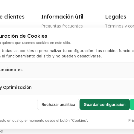
e clientes
Información útil
Legales
a
Preguntas frecuentes
Términos y co
uración de Cookies
nto de envío
Tiempo y cobertura de envíos
Política de pri
 quieres que usemos cookies en este sitio.
os electrónicos
Política de ca
todas las cookies o personalizar tu configuración. Las cookies funcion
devoluciones
 el funcionamiento del sitio y no pueden desactivarse.
 por WhatsApp
Política de pa
nos
uncionales
Política de ser
 el correcto funcionamiento del sitio (carrito, sesión, preferencias de usuario). 
Política de pr
activarse.
 y Optimización
Política de coo
 visitas, analizar el comportamiento de usuarios y mejorar la experiencia. Incluy
oogle Tag Manager y Meta Pixel.
Rechazar analítica
Guardar configuración
sto en cualquier momento desde el botón "Cookies".
Pri
os