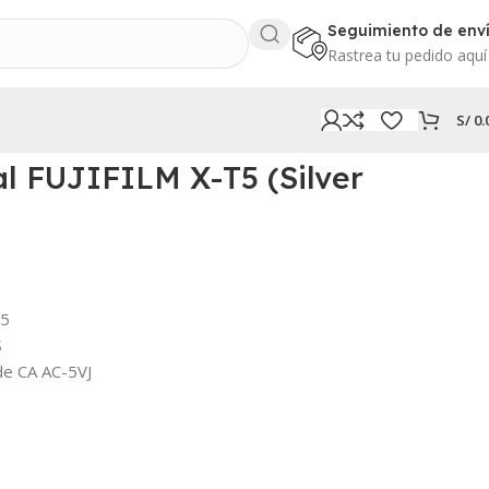
Seguimiento de env
Rastrea tu pedido aquí
S/
0.
l FUJIFILM X-T5 (Silver
T5
S
de CA AC-5VJ