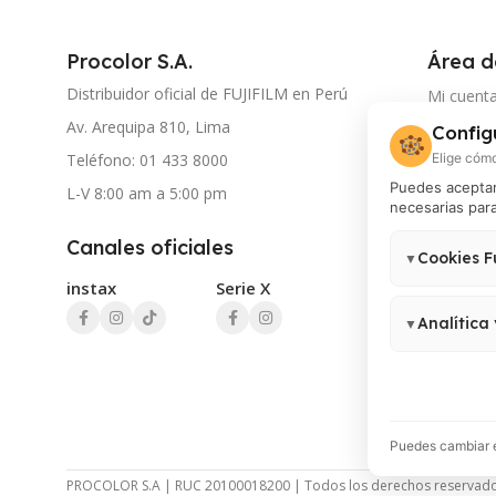
Procolor S.A.
Área d
Distribuidor oficial de FUJIFILM en Perú
Mi cuent
Av. Arequipa 810, Lima
Config
Seguimie
🍪
Elige cómo
Teléfono: 01 433 8000
Document
Puedes aceptar 
L-V 8:00 am a 5:00 pm
necesarias para
Atención
Canales oficiales
Contácta
Cookies F
▼
instax
Serie X
Necesarias para
no pueden des
Analítica
▼
Permiten medir
Analytics 4, G
Puedes cambiar e
PROCOLOR S.A | RUC 20100018200 | Todos los derechos reservad