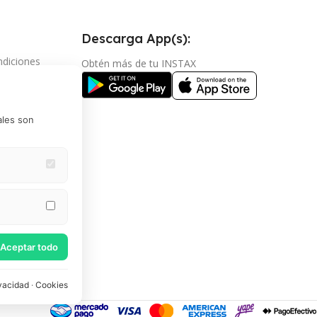
Descarga App(s):
ndiciones
Obtén más de tu INSTAX
vacidad
mbios y
ales son
go en cuotas
vicio técnico
Estas cookies
omociones
kies
e Google
Aceptar todo
vacidad
·
Cookies