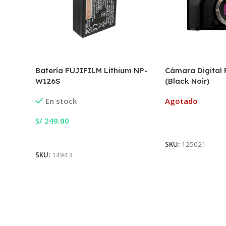
Batería FUJIFILM Lithium NP-
Cámara Digital
W126S
(Black Noir)
En stock
Agotado
S/
249.00
Leer Más
Añadir Al Carrito
SKU:
125021
SKU:
14943