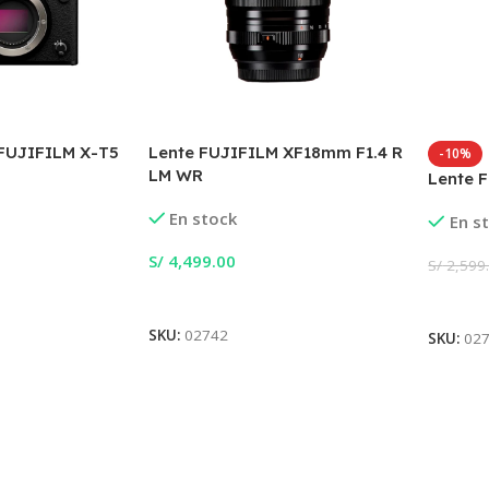
 FUJIFILM X-T5
Lente FUJIFILM XF18mm F1.4 R
-10%
LM WR
Lente 
En stock
En s
S/
4,499.00
S/
2,599
Añadir Al Carrito
Añadir
SKU:
02742
SKU:
02