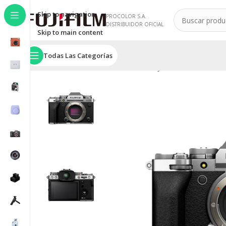
Skip to navigation
PROCOLOR S.A.
DISTRIBUIDOR OFICIAL
Skip to main content
Todas Las Categorías
Inicio
/
SERIE X
/
Cámaras Serie X
/
FUJIFILM X-T5
/
Cámara