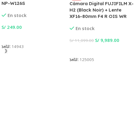
NP-W126S
Cámara Digital FUJIFILM X-
H2 (Black Noir) + Lente
En stock
XF16-80mm F4 R OIS WR
S/
249.00
En stock
Añadir Al Carrito
S/
9,989.00
S/
11,099.00
SKU:
14943
Añadir Al Carrito
SKU:
125005