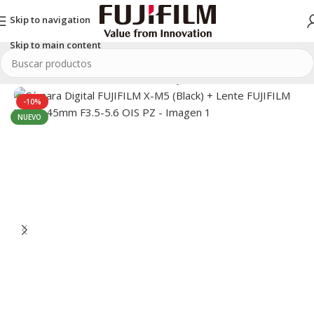
Skip to navigation
Skip to main content
Inicio
/
SERIE X
/
Cámaras Serie X
/
FUJIFILM X-M5
-10%
NUEVO