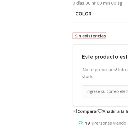
0
días
00
hr
00
min
00
sg
COLOR
Sin existencias
Este producto es
¡No te preocupes! Intr
stock.
Comparar
Añadir a la 
19
¡Personas viendo 