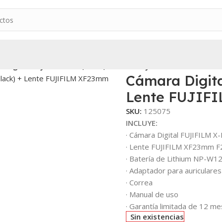
 Digital FUJIFILM X-E5 (Black) + Lente FUJIFILM XF23mm F2.8 
Cámara Digita
Lente FUJIFI
SKU:
125075
INCLUYE:
· Cámara Digital FUJIFILM X
· Lente FUJIFILM XF23mm F
· Batería de Lithium NP-W1
· Adaptador para auriculares
· Correa
· Manual de uso
· Garantía limitada de 12 m
Sin existencias