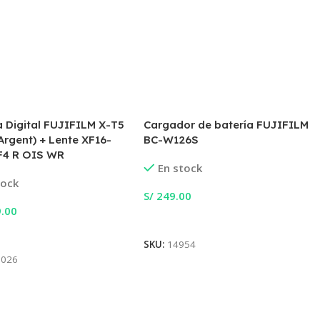
 Digital FUJIFILM X-T5
Cargador de batería FUJIFILM
 Argent) + Lente XF16-
BC-W126S
4 R OIS WR
En stock
tock
S/
249.00
.00
Añadir Al Carrito
 Al Carrito
SKU:
14954
5026