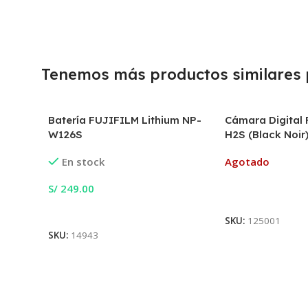
Tenemos más productos similares p
Batería FUJIFILM Lithium NP-
Cámara Digital
W126S
H2S (Black Noir
En stock
Agotado
S/
249.00
Leer Más
Añadir Al Carrito
SKU:
125001
SKU:
14943