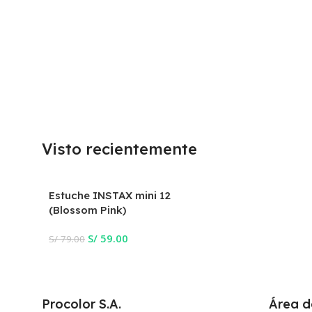
Visto recientemente
Estuche INSTAX mini 12
(Blossom Pink)
S/
59.00
S/
79.00
Procolor S.A.
Área d