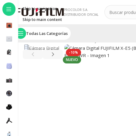
Skip to navigation
PROCOLOR S.A.
DISTRIBUIDOR OFICIAL
Skip to main content
Todas Las Categorías
Inicio
/
SERIE X
/
Cámaras Serie X
/
FUJIFILM X-E5
/
Cámara
-10%
NUEVO