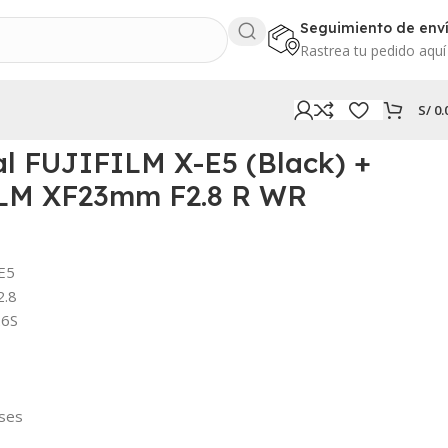
Seguimiento de env
Rastrea tu pedido aquí
S/
0.
R WR
l FUJIFILM X-E5 (Black) +
LM XF23mm F2.8 R WR
-E5
2.8
26S
eses