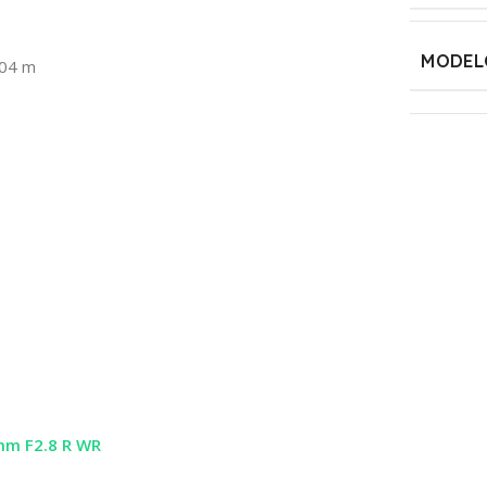
MODEL
1,04 m
mm F2.8 R WR