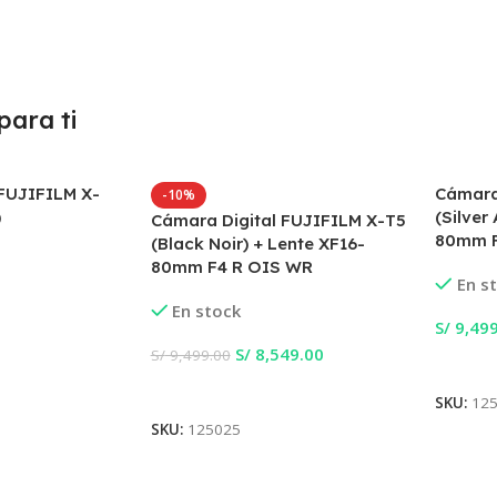
ara ti
 FUJIFILM X-
Cámara
-10%
)
(Silver
Cámara Digital FUJIFILM X-T5
80mm F
(Black Noir) + Lente XF16-
80mm F4 R OIS WR
En s
En stock
S/
9,499
S/
8,549.00
S/
9,499.00
Añadir
Añadir Al Carrito
SKU:
12
SKU:
125025