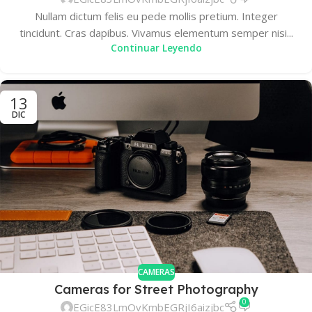
Nullam dictum felis eu pede mollis pretium. Integer
tincidunt. Cras dapibus. Vivamus elementum semper nisi...
Continuar Leyendo
13
DIC
CAMERAS
Cameras for Street Photography
0
EGicE83LmOvKmbEGRjI6aizjbc