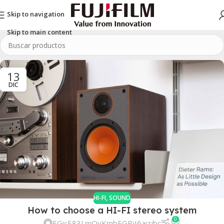
Skip to navigation
Skip to main content
13
DIC
HI-FI
,
SOUND
How to choose a HI-FI stereo system
0
EGicE83LmOvKmbEGRjI6aizjbc