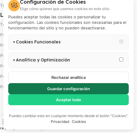
Configuración de Cookies
🍪
Tiempo y cobertura de envíos
Elige cómo quieres que usemos cookies en este sitio.
Legales
Puedes aceptar todas las cookies o personalizar tu
configuración. Las cookies funcionales son necesarias para el
Términos y condiciones
funcionamiento del sitio y no pueden desactivarse.
Política de privacidad
Cookies Funcionales
▼
Política de cambios y devoluciones
Necesarias para el correcto funcionamiento del sitio (carrito,
Política de pago en cuotas
sesión, preferencias de usuario). Estas cookies no pueden
Analítica y Optimización
▼
desactivarse.
Política de servicio técnico
Permiten medir visitas, analizar el comportamiento de usuarios y
Política de promociones
mejorar la experiencia. Incluye Google Analytics 4, Google Tag
Rechazar analítica
Manager y Meta Pixel.
Política de cookies
Guardar configuración
Aceptar todo
Puedes cambiar esto en cualquier momento desde el botón "Cookies".
Descarga App(s):
Privacidad
·
Cookies
ra Lateral
Comparar
Lista de deseos
Carrito
Obtén más de tu INSTAX