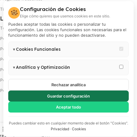
Configuración de Cookies
Tiempo y cobertura de envíos
🍪
Elige cómo quieres que usemos cookies en este sitio.
Legales
Puedes aceptar todas las cookies o personalizar tu
Términos y condiciones
configuración. Las cookies funcionales son necesarias para el
funcionamiento del sitio y no pueden desactivarse.
Política de privacidad
Política de cambios y devoluciones
Cookies Funcionales
▼
Necesarias para el correcto funcionamiento del sitio (carrito,
Política de pago en cuotas
sesión, preferencias de usuario). Estas cookies no pueden
Analítica y Optimización
▼
Política de servicio técnico
desactivarse.
Permiten medir visitas, analizar el comportamiento de usuarios y
Política de promociones
mejorar la experiencia. Incluye Google Analytics 4, Google Tag
Rechazar analítica
Política de cookies
Manager y Meta Pixel.
Guardar configuración
Aceptar todo
Puedes cambiar esto en cualquier momento desde el botón "Cookies".
Descarga App(s):
Privacidad
·
Cookies
ra Lateral
Comparar
Lista de deseos
Carrito