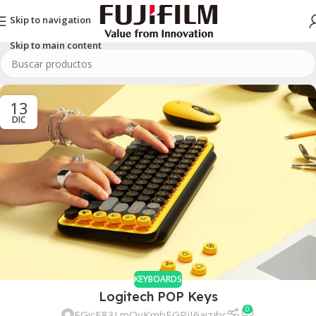
Skip to navigation
Skip to main content
13
DIC
KEYBOARDS
Logitech POP Keys
0
EGicE83LmOvKmbEGRjI6aizjbc