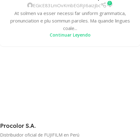
0
EGicE83LmOvKmbEGRjI6aizjbc
At solmen va esser necessi far uniform grammatica,
pronunciation e plu sommun paroles. Ma quande lingues
coale...
Continuar Leyendo
Procolor S.A.
Distribuidor oficial de FUJIFILM en Perú