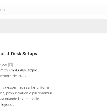
malist Desk Setups
o por
LmOvKmbEGRjI6aizjbc
ciembre de 2022
n va esser necessi far uniform
ca, pronunciation e plu sommun
Ma quande lingues coale...
r leyendo