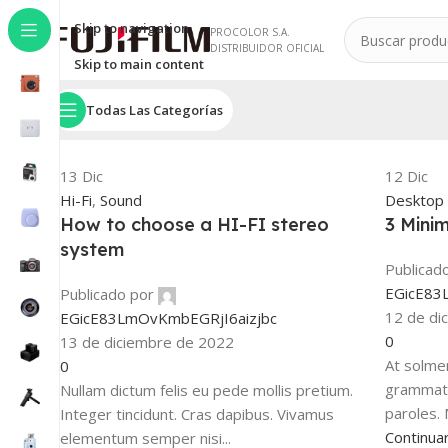
Skip to navigation
PROCOLOR S.A.
DISTRIBUIDOR OFICIAL
Skip to main content
Todas Las Categorías
13
Dic
12
Dic
Hi-Fi
,
Sound
Desktop
How to choose a HI-FI stereo
3 Mini
system
Publicad
EGicE83
Publicado por
12 de di
EGicE83LmOvKmbEGRjI6aizjbc
0
13 de diciembre de 2022
At solme
0
grammati
Nullam dictum felis eu pede mollis pretium.
paroles. 
Integer tincidunt. Cras dapibus. Vivamus
Continua
elementum semper nisi...