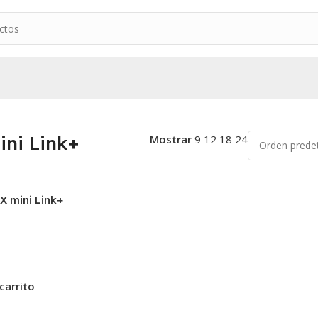
mini Link+
Mostrando el único resultado
ni Link+
Mostrar
9
12
18
24
 mini Link+
 carrito