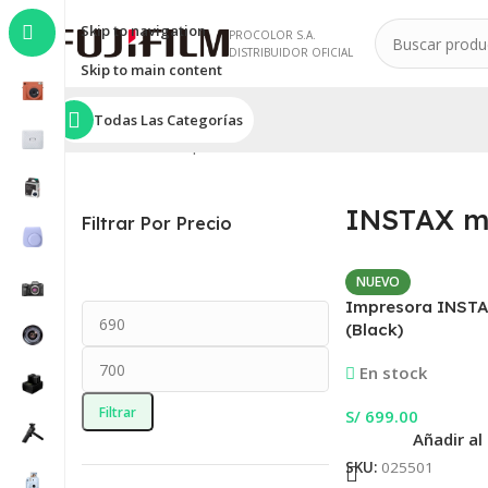
Skip to navigation
PROCOLOR S.A.
DISTRIBUIDOR OFICIAL
Skip to main content
Todas Las Categorías
Inicio
/
INSTAX
/
Impresoras INSTAX
/
INSTAX mini
/
INSTAX 
INSTAX mi
Filtrar Por Precio
NUEVO
Impresora INSTAX
(Black)
En stock
Filtrar
S/
699.00
Añadir al
SKU:
025501